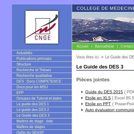
COLLEGE DE MEDECINE
Accueil
Bancathèse
Contact
CNGE
Actualités
Vous êtes ici
Le Guide des D
Publications princeps
Structure
Le Guide des DES 3
Recherche et Thèses
Recherche qualitative
Pièces jointes
DES : Docs COMPETENCE
Docs pour les MSU
Guide du DES 2015
( PDF
EPP
Etoile en XLS
( Excel 85.5
Groupes de Tutorat et dates
Etoile en PPT
( PowerPoin
Le guide des DES 1
Auto évaluation communi
Le guide des DES 2
Le Guide des DES 3
Maitres de stage - liste
Maîtres de stages
Outils du GEASP