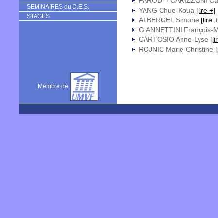
PARODI - CARIZZONI Ca
SEMINAIRES du D.E.S.
YANG Chue-Koua
[lire +]
STAGES
ALBERGEL Simone
[lire +
GIANNETTINI François-
CARTOSIO Anne-Lyse
[li
ROJNIC Marie-Christine
[
Membre de