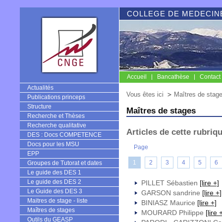
COLLEGE DE MEDECINE
Accueil
Bancathèse
Contact
CNGE
Actualités
Vous êtes ici
Maîtres de stag
Publications princeps
Structure
Maîtres de stages
Recherche et Thèses
Recherche qualitative
Articles de cette rubriq
DES : Docs COMPETENCE
Docs pour les MSU
Page
EPP
1
2
3
4
5
6
Groupes de Tutorat et dates
Le guide des DES 1
Le guide des DES 2
PILLET Sébastien
[lire +]
Le Guide des DES 3
GARSON sandrine
[lire +]
Maitres de stage - liste
BINIASZ Maurice
[lire +]
Maîtres de stages
MOURARD Philippe
[lire 
Outils du GEASP