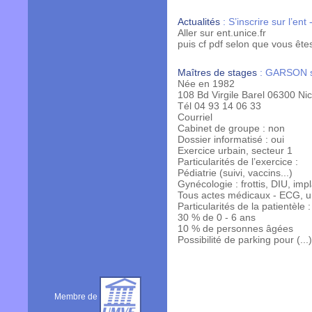
Actualités
:
S’inscrire sur l’ent
-
Aller sur ent.unice.fr
puis cf pdf selon que vous ête
Maîtres de stages
:
GARSON s
Née en 1982
108 Bd Virgile Barel 06300 Ni
Tél 04 93 14 06 33
Courriel
Cabinet de groupe : non
Dossier informatisé : oui
Exercice urbain, secteur 1
Particularités de l’exercice :
Pédiatrie (suivi, vaccins...)
Gynécologie : frottis, DIU, imp
Tous actes médicaux - ECG, un
Particularités de la patientèle :
30 % de 0 - 6 ans
10 % de personnes âgées
Possibilité de parking pour (...
Membre de