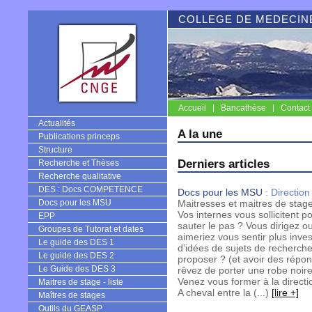
COLLEGE DE MEDECINE
Accueil
Bancathèse
Contact
CNGE
Actualités
A la une
Publications princeps
Structure
Derniers articles
Recherche et Thèses
Recherche qualitative
DES : Docs COMPETENCE
Docs pour les MSU
:
Direction
Docs pour les MSU
Maitresses et maitres de stage
Vos internes vous sollicitent p
EPP
sauter le pas ? Vous dirigez o
Groupes de Tutorat et dates
aimeriez vous sentir plus inve
Le guide des DES 1
d’idées de sujets de recherche 
Le guide des DES 2
proposer ? (et avoir des répon
Le Guide des DES 3
rêvez de porter une robe noi
Venez vous former à la directi
Maitres de stage - liste
A cheval entre la (...)
[lire +]
Maîtres de stages
Outils du GEASP