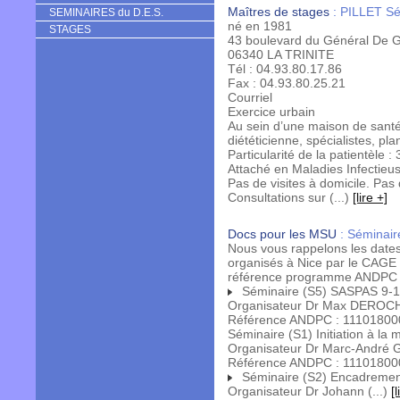
Maîtres de stages
:
PILLET Sé
SEMINAIRES du D.E.S.
né en 1981
STAGES
43 boulevard du Général De G
06340 LA TRINITE
Tél : 04.93.80.17.86
Fax : 04.93.80.25.21
Courriel
Exercice urbain
Au sein d’une maison de santé 
diététicienne, spécialistes, pla
Particularité de la patientèle 
Attaché en Maladies Infectieus
Pas de visites à domicile. Pas 
Consultations sur (...)
[lire +]
Docs pour les MSU
:
Séminai
Nous vous rappelons les dates
organisés à Nice par le CAGE 
référence programme ANDPC 
Séminaire (S5) SASPAS 9-10
Organisateur Dr Max DEROC
Référence ANDPC : 11101800
Séminaire (S1) Initiation à la
Organisateur Dr Marc-André
Référence ANDPC : 11101800
Séminaire (S2) Encadrement
Organisateur Dr Johann (...)
[l