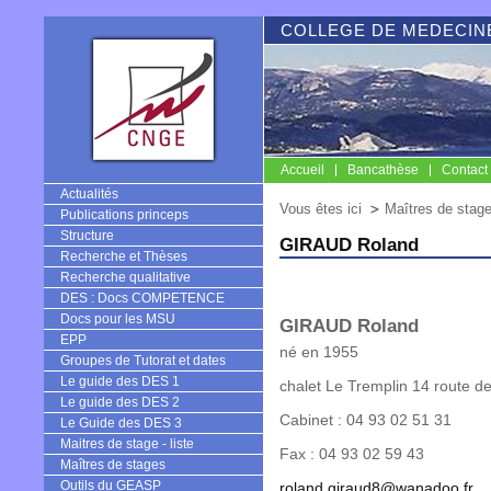
COLLEGE DE MEDECINE
Accueil
Bancathèse
Contact
CNGE
Actualités
Vous êtes ici
Maîtres de stag
Publications princeps
Structure
GIRAUD Roland
Recherche et Thèses
Recherche qualitative
DES : Docs COMPETENCE
Docs pour les MSU
GIRAUD Roland
EPP
né en 1955
Groupes de Tutorat et dates
Le guide des DES 1
chalet Le Tremplin 14 route
Le guide des DES 2
Cabinet : 04 93 02 51 31
Le Guide des DES 3
Maitres de stage - liste
Fax : 04 93 02 59 43
Maîtres de stages
Outils du GEASP
roland.giraud8@wanadoo.fr