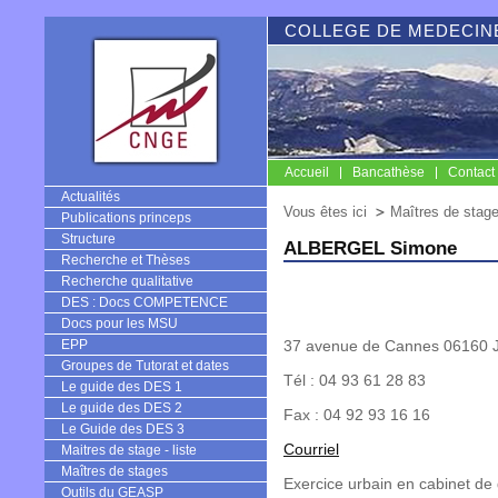
COLLEGE DE MEDECINE
Accueil
Bancathèse
Contact
CNGE
Actualités
Vous êtes ici
Maîtres de stag
Publications princeps
Structure
ALBERGEL Simone
Recherche et Thèses
Recherche qualitative
DES : Docs COMPETENCE
Docs pour les MSU
EPP
37 avenue de Cannes 06160 J
Groupes de Tutorat et dates
Tél : 04 93 61 28 83
Le guide des DES 1
Le guide des DES 2
Fax : 04 92 93 16 16
Le Guide des DES 3
Courriel
Maitres de stage - liste
Maîtres de stages
Exercice urbain en cabinet de
Outils du GEASP