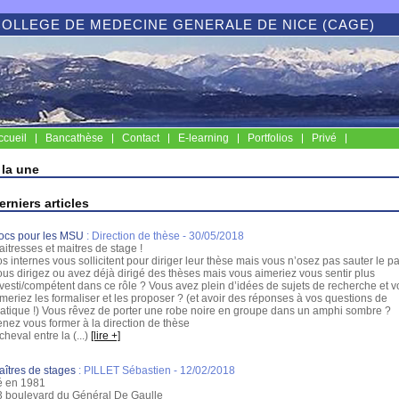
COLLEGE DE MEDECINE GENERALE DE NICE (CAGE)
ccueil
Bancathèse
Contact
E-learning
Portfolios
Privé
 la une
erniers articles
ocs pour les MSU
:
Direction de thèse
- 30/05/2018
itresses et maitres de stage !
s internes vous sollicitent pour diriger leur thèse mais vous n’osez pas sauter le p
us dirigez ou avez déjà dirigé des thèses mais vous aimeriez vous sentir plus
vesti/compétent dans ce rôle ? Vous avez plein d’idées de sujets de recherche et 
meriez les formaliser et les proposer ? (et avoir des réponses à vos questions de
ratique !) Vous rêvez de porter une robe noire en groupe dans un amphi sombre ?
nez vous former à la direction de thèse
cheval entre la (...)
[lire +]
aîtres de stages
:
PILLET Sébastien
- 12/02/2018
é en 1981
3 boulevard du Général De Gaulle