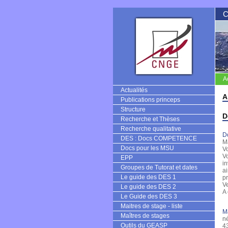
A
CNGE
Actualités
A
Publications princeps
Structure
D
Recherche et Thèses
Recherche qualitative
D
DES : Docs COMPETENCE
Ma
Docs pour les MSU
Vo
Vo
EPP
in
Groupes de Tutorat et dates
ai
Le guide des DES 1
p
Ve
Le guide des DES 2
A 
Le Guide des DES 3
Maitres de stage - liste
M
Maîtres de stages
n
Outils du GEASP
4