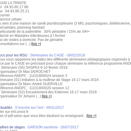
6340 LA TRINITE
l : 04.93.80.17.86
ax : 04.93.80.25.21
urriel
xercice urbain
 sein d’une maison de santé pluridisciplinaire (3 MG, psychologues, diététicienne,
écialistes, planning familial)
rticularité de la patientèle : 30% pédiatrie / 15% de VIH+
taché en Maladies Infectieuses à l’Archet
s de visites à domicile. Pas de gériatrie
nsultations sur (...)
[lire +]
ocs pour les MSU
:
Séminaires du CAGE
- 09/02/2018
ous vous rappelons les dates des différents séminaires pédagogiques organisés à
ice par le CAGE en précisant pour chaque séminaire la référence programme AND
Séminaire (S5) SASPAS 9-10 février 2018 :
rganisateur Dr Max DEROCHET
éférence ANDPC : 11101800024 session 3
minaire (S1) Initiation à la maîtrise de Stage 16-17 mars 2018 :
rganisateur Dr Marc-André GUERVILLE
éférence ANDPC : 11101800020 session 12
Séminaire (S2) Encadrement des Externes 16-17 mars 2018 :
ganisateur Dr Johann (...)
[lire +]
tualités
:
S’inscrire sur l’ent
- 09/11/2017
ler sur ent.unice.fr
is cf pdf selon que vous êtes étudiant ou enseignant...
[lire +]
aîtres de stages
:
GARSON sandrine
- 26/07/2017