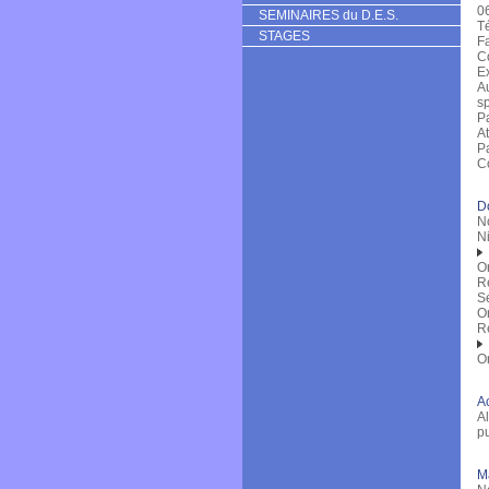
0
SEMINAIRES du D.E.S.
Té
STAGES
F
Co
E
Au
sp
Pa
At
Pa
Co
D
N
N
O
R
Sé
O
R
Or
Ac
Al
pu
M